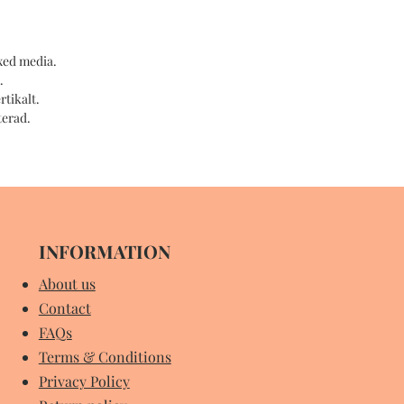
xed media.
.
rtikalt.
erad.
INFORMATION
About us
Contact
FAQs
Terms & Conditions
Privacy Policy