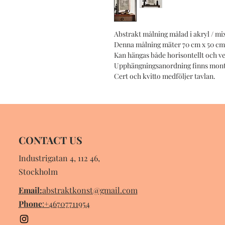
Abstrakt målning målad i akryl / mi
Denna målning mäter 70 cm x 50 cm
Kan hängas både horisontellt och ve
Upphängningsanordning finns mont
Cert och kvitto medföljer tavlan.
CONTACT US
Industrigatan 4, 112 46,
Stockholm
Email:
abstraktkonst@gmail.com
Phone
:+46707711954