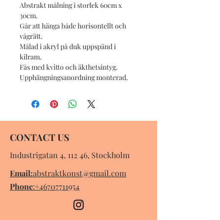
Abstrakt målning i storlek 60cm x
30cm.
Går att hänga både horisontellt och
vågrätt.
Målad i akryl på duk uppspänd i
kilram.
Fås med kvitto och äkthetsintyg.
Upphängningsanordning monterad.
CONTACT US
Industrigatan 4, 112 46, Stockholm
Email:
abstraktkonst@gmail.com
Phone
:
+46707711954