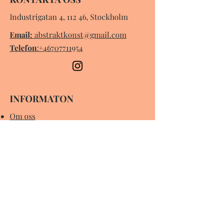
Industrigatan 4, 112 46, Stockholm
Email:
abstraktkonst@gmail.com
Telefon
:
+46707711954
INFORMATON
Om oss
Kontakt
FAQs
Term & Conditions
Integritetspolicy
Returpolicy
NYHETSBREV